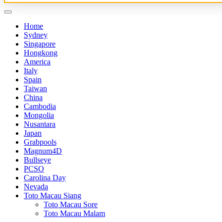
Home
Sydney
Singapore
Hongkong
America
Italy
Spain
Taiwan
China
Cambodia
Mongolia
Nusantara
Japan
Grabpools
Magnum4D
Bullseye
PCSO
Carolina Day
Nevada
Toto Macau Siang
Toto Macau Sore
Toto Macau Malam