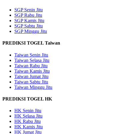
SGP Senin Jitu
SGP Rabu Jitu
SGP Kamis Jitu
SGP Sabtu Jitu
SGP Minggu Jitu
PREDIKSI TOGEL Taiwan
Taiwan Senin Jitu
Taiwan Selasa Jitu
Taiwan Rabu Jitu
Taiwan Kamis Jitu
Taiwan Jumat Jitu
Taiwan Sabtu Jitu
Taiwan Minggu Jitu
PREDIKSI TOGEL HK
HK Senin Jitu
HK Selasa Jitu
HK Rabu Jitu
HK Kamis Jitu
HK Jumat Jitu