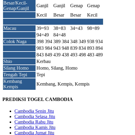
Besar/Kecil-
Ganjil
Ganjil
Genap
Genap
Genap/Ganjil
Kecil
Besar
Besar
Kecil
Macau
39=93
38=83
34=43
98=89
94=49
84=48
Colok Naga
398
394
389
384
348
349
938
934
983
984
943
948
839
834
893
894
843
849
439
438
493
498
483
489
Shio
Kerbau
Silang Homo
Homo, Silang, Homo
Tengah Tepi
Tepi
Kembang
Kembang, Kempis, Kempis
Kempis
PREDIKSI TOGEL CAMBODIA
Cambodia Senin Jitu
Cambodia Selasa Jitu
Cambodia Rabu Jitu
Cambodia Kamis Jitu
Cambodia Jumat Jitu