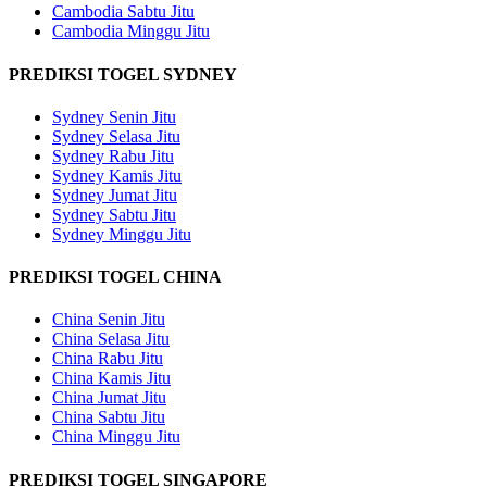
Cambodia Sabtu Jitu
Cambodia Minggu Jitu
PREDIKSI TOGEL SYDNEY
Sydney Senin Jitu
Sydney Selasa Jitu
Sydney Rabu Jitu
Sydney Kamis Jitu
Sydney Jumat Jitu
Sydney Sabtu Jitu
Sydney Minggu Jitu
PREDIKSI TOGEL CHINA
China Senin Jitu
China Selasa Jitu
China Rabu Jitu
China Kamis Jitu
China Jumat Jitu
China Sabtu Jitu
China Minggu Jitu
PREDIKSI TOGEL SINGAPORE