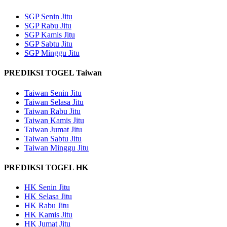
SGP Senin Jitu
SGP Rabu Jitu
SGP Kamis Jitu
SGP Sabtu Jitu
SGP Minggu Jitu
PREDIKSI TOGEL Taiwan
Taiwan Senin Jitu
Taiwan Selasa Jitu
Taiwan Rabu Jitu
Taiwan Kamis Jitu
Taiwan Jumat Jitu
Taiwan Sabtu Jitu
Taiwan Minggu Jitu
PREDIKSI TOGEL HK
HK Senin Jitu
HK Selasa Jitu
HK Rabu Jitu
HK Kamis Jitu
HK Jumat Jitu