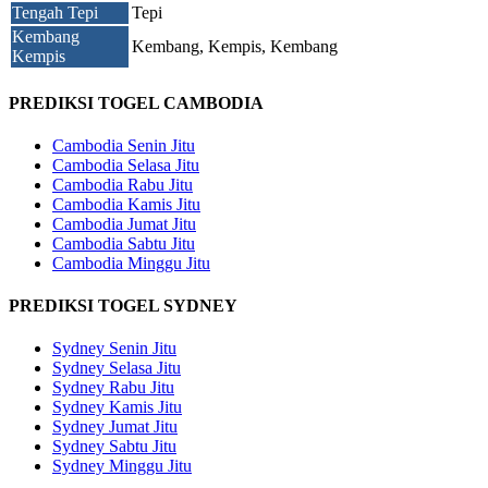
Tengah Tepi
Tepi
Kembang
Kembang, Kempis, Kembang
Kempis
PREDIKSI TOGEL CAMBODIA
Cambodia Senin Jitu
Cambodia Selasa Jitu
Cambodia Rabu Jitu
Cambodia Kamis Jitu
Cambodia Jumat Jitu
Cambodia Sabtu Jitu
Cambodia Minggu Jitu
PREDIKSI TOGEL SYDNEY
Sydney Senin Jitu
Sydney Selasa Jitu
Sydney Rabu Jitu
Sydney Kamis Jitu
Sydney Jumat Jitu
Sydney Sabtu Jitu
Sydney Minggu Jitu