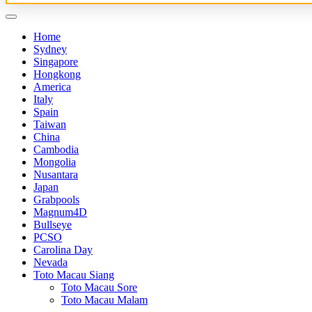
Home
Sydney
Singapore
Hongkong
America
Italy
Spain
Taiwan
China
Cambodia
Mongolia
Nusantara
Japan
Grabpools
Magnum4D
Bullseye
PCSO
Carolina Day
Nevada
Toto Macau Siang
Toto Macau Sore
Toto Macau Malam