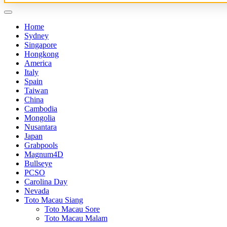
Home
Sydney
Singapore
Hongkong
America
Italy
Spain
Taiwan
China
Cambodia
Mongolia
Nusantara
Japan
Grabpools
Magnum4D
Bullseye
PCSO
Carolina Day
Nevada
Toto Macau Siang
Toto Macau Sore
Toto Macau Malam