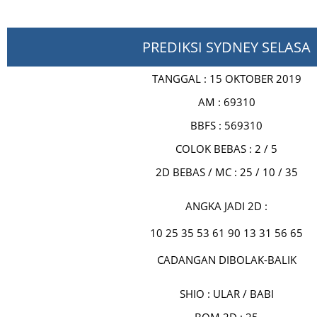
PREDIKSI SYDNEY SELASA
TANGGAL : 15 OKTOBER 2019
AM : 69310
BBFS : 569310
COLOK BEBAS : 2 / 5
2D BEBAS / MC : 25 / 10 / 35
ANGKA JADI 2D :
10 25 35 53 61 90 13 31 56 65
CADANGAN DIBOLAK-BALIK
SHIO : ULAR / BABI
BOM 2D : 25