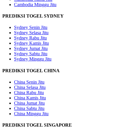
Cambodia Minggu Jitu
PREDIKSI TOGEL SYDNEY
Sydney Senin Jitu
Sydney Selasa Jitu
Sydney Rabu Jitu
Sydney Kamis Jitu
Sydney Jumat Jitu
Sydney Sabtu Jitu
Sydney Minggu Jitu
PREDIKSI TOGEL CHINA
China Senin Jitu
China Selasa Jitu
China Rabu Jitu
China Kamis Jitu
China Jumat Jitu
China Sabtu Jitu
China Minggu Jitu
PREDIKSI TOGEL SINGAPORE