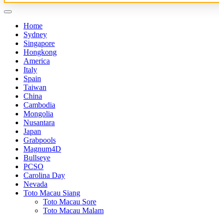
Home
Sydney
Singapore
Hongkong
America
Italy
Spain
Taiwan
China
Cambodia
Mongolia
Nusantara
Japan
Grabpools
Magnum4D
Bullseye
PCSO
Carolina Day
Nevada
Toto Macau Siang
Toto Macau Sore
Toto Macau Malam