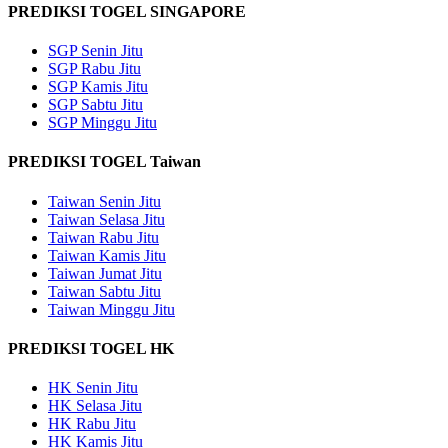
PREDIKSI TOGEL SINGAPORE
SGP Senin Jitu
SGP Rabu Jitu
SGP Kamis Jitu
SGP Sabtu Jitu
SGP Minggu Jitu
PREDIKSI TOGEL Taiwan
Taiwan Senin Jitu
Taiwan Selasa Jitu
Taiwan Rabu Jitu
Taiwan Kamis Jitu
Taiwan Jumat Jitu
Taiwan Sabtu Jitu
Taiwan Minggu Jitu
PREDIKSI TOGEL HK
HK Senin Jitu
HK Selasa Jitu
HK Rabu Jitu
HK Kamis Jitu