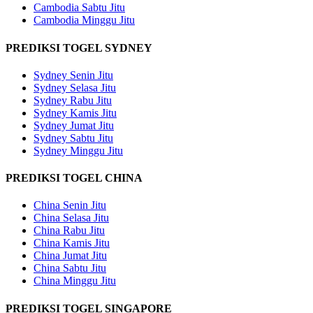
Cambodia Sabtu Jitu
Cambodia Minggu Jitu
PREDIKSI TOGEL SYDNEY
Sydney Senin Jitu
Sydney Selasa Jitu
Sydney Rabu Jitu
Sydney Kamis Jitu
Sydney Jumat Jitu
Sydney Sabtu Jitu
Sydney Minggu Jitu
PREDIKSI TOGEL CHINA
China Senin Jitu
China Selasa Jitu
China Rabu Jitu
China Kamis Jitu
China Jumat Jitu
China Sabtu Jitu
China Minggu Jitu
PREDIKSI TOGEL SINGAPORE