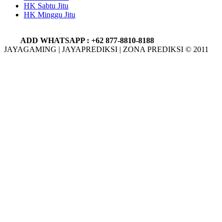
HK Sabtu Jitu
HK Minggu Jitu
ADD WHATSAPP : +62 877-8810-8188
JAYAGAMING | JAYAPREDIKSI | ZONA PREDIKSI © 2011