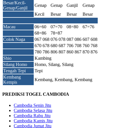
Besar/Kecil-
Genap
Genap
Ganjil
Genap
Genap/Ganjil
Kecil
Besar
Besar
Besar
Macau
06=60
07=70
08=80
67=76
68=86
78=87
Colok Naga
067
068
076
078
087
086
607
608
670
678
680
687
706
708
760
768
780
786
806
807
860
867
870
876
Shio
Kambing
Silang Homo
Homo, Silang, Silang
Tengah Tepi
Tepi
Kembang
Kembang, Kembang, Kembang
Kempis
PREDIKSI TOGEL CAMBODIA
Cambodia Senin Jitu
Cambodia Selasa Jitu
Cambodia Rabu Jitu
Cambodia Kamis Jitu
Cambodia Jumat Jitu