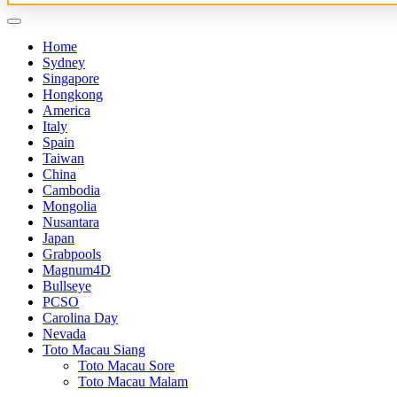
Home
Sydney
Singapore
Hongkong
America
Italy
Spain
Taiwan
China
Cambodia
Mongolia
Nusantara
Japan
Grabpools
Magnum4D
Bullseye
PCSO
Carolina Day
Nevada
Toto Macau Siang
Toto Macau Sore
Toto Macau Malam