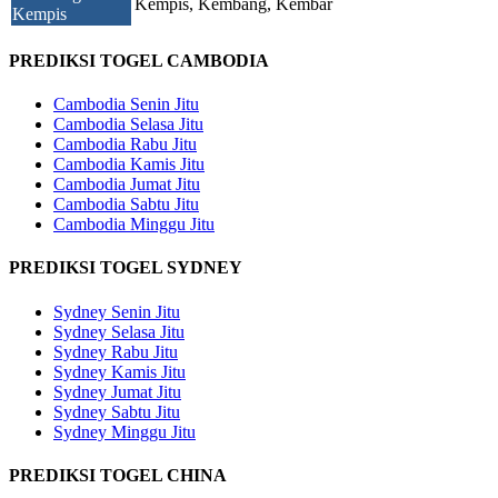
Kempis, Kembang, Kembar
Kempis
PREDIKSI TOGEL CAMBODIA
Cambodia Senin Jitu
Cambodia Selasa Jitu
Cambodia Rabu Jitu
Cambodia Kamis Jitu
Cambodia Jumat Jitu
Cambodia Sabtu Jitu
Cambodia Minggu Jitu
PREDIKSI TOGEL SYDNEY
Sydney Senin Jitu
Sydney Selasa Jitu
Sydney Rabu Jitu
Sydney Kamis Jitu
Sydney Jumat Jitu
Sydney Sabtu Jitu
Sydney Minggu Jitu
PREDIKSI TOGEL CHINA