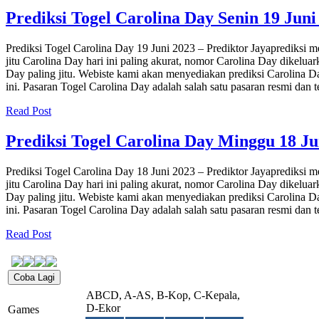
Prediksi Togel Carolina Day Senin 19 Juni
Prediksi Togel Carolina Day 19 Juni 2023 – Prediktor Jayaprediksi 
jitu Carolina Day hari ini paling akurat, nomor Carolina Day dikelu
Day paling jitu. Webiste kami akan menyediakan prediksi Carolina Day
ini. Pasaran Togel Carolina Day adalah salah satu pasaran resmi dan t
Read Post
Prediksi Togel Carolina Day Minggu 18 Ju
Prediksi Togel Carolina Day 18 Juni 2023 – Prediktor Jayaprediksi 
jitu Carolina Day hari ini paling akurat, nomor Carolina Day dikelu
Day paling jitu. Webiste kami akan menyediakan prediksi Carolina Day
ini. Pasaran Togel Carolina Day adalah salah satu pasaran resmi dan t
Read Post
ABCD, A-AS, B-Kop, C-Kepala,
D-Ekor
Games