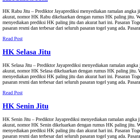
HK Rabu Jitu – Prediktor Jayaprediksi menyediakan ramalan angka ji
akurat, nomor HK Rabu dikeluarkan dengan rumus HK paling jitu. W
menyediakan prediksi HK paling jitu dan akurat hari ini. Pasaran Tog
pasaran resmi dan terbesar dari seluruh pasaran togel yang ada. Pasa
Read Post
HK Selasa Jitu
HK Selasa Jitu – Prediktor Jayaprediksi menyediakan ramalan angka ji
akurat, nomor HK Selasa dikeluarkan dengan rumus HK paling jitu. 
menyediakan prediksi HK paling jitu dan akurat hari ini. Pasaran Tog
pasaran resmi dan terbesar dari seluruh pasaran togel yang ada. Pasa
Read Post
HK Senin Jitu
HK Senin Jitu – Prediktor Jayaprediksi menyediakan ramalan angka ji
akurat, nomor HK Senin dikeluarkan dengan rumus HK paling jitu. 
menyediakan prediksi HK paling jitu dan akurat hari ini. Pasaran Tog
pasaran resmi dan terbesar dari seluruh pasaran togel yang ada. Pasa