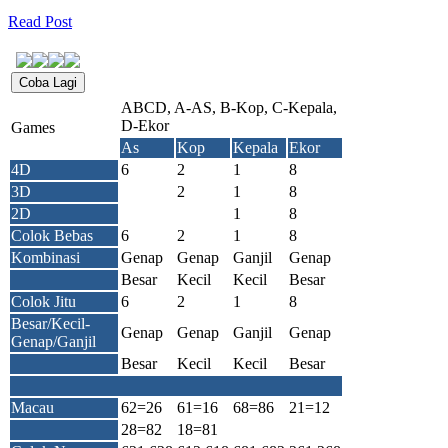
Read Post
ABCD, A-AS, B-Kop, C-Kepala,
D-Ekor
Games
As
Kop
Kepala
Ekor
4D
6
2
1
8
3D
2
1
8
2D
1
8
Colok Bebas
6
2
1
8
Kombinasi
Genap
Genap
Ganjil
Genap
Besar
Kecil
Kecil
Besar
Colok Jitu
6
2
1
8
Besar/Kecil-
Genap
Genap
Ganjil
Genap
Genap/Ganjil
Besar
Kecil
Kecil
Besar
Macau
62=26
61=16
68=86
21=12
28=82
18=81