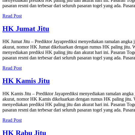
menyediakan prediksi HK paling jitu dan akurat hari ini. Pasaran Tog
pasaran resmi dan terbesar dari seluruh pasaran togel yang ada. Pasa
Read Post
HK Jumat Jitu
HK Jumat Jitu – Prediktor Jayaprediksi menyediakan ramalan angka ji
akurat, nomor HK Jumat dikeluarkan dengan rumus HK paling jitu. 
menyediakan prediksi HK paling jitu dan akurat hari ini. Pasaran Tog
pasaran resmi dan terbesar dari seluruh pasaran togel yang ada. Pasa
Read Post
HK Kamis Jitu
HK Kamis Jitu – Prediktor Jayaprediksi menyediakan ramalan angka j
akurat, nomor HK Kamis dikeluarkan dengan rumus HK paling jitu. 
menyediakan prediksi HK paling jitu dan akurat hari ini. Pasaran Tog
pasaran resmi dan terbesar dari seluruh pasaran togel yang ada. Pasa
Read Post
HK Rabu Jitu