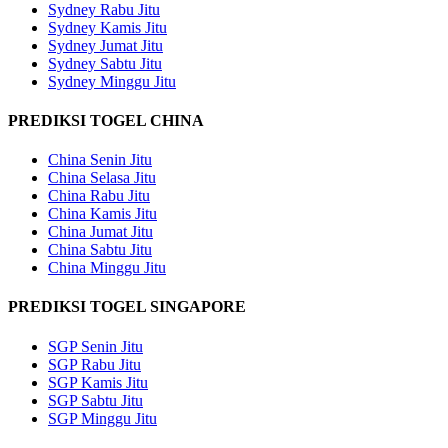
Sydney Rabu Jitu
Sydney Kamis Jitu
Sydney Jumat Jitu
Sydney Sabtu Jitu
Sydney Minggu Jitu
PREDIKSI TOGEL CHINA
China Senin Jitu
China Selasa Jitu
China Rabu Jitu
China Kamis Jitu
China Jumat Jitu
China Sabtu Jitu
China Minggu Jitu
PREDIKSI TOGEL SINGAPORE
SGP Senin Jitu
SGP Rabu Jitu
SGP Kamis Jitu
SGP Sabtu Jitu
SGP Minggu Jitu