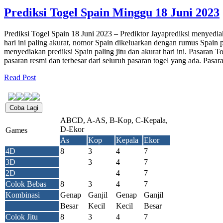
Prediksi Togel Spain Minggu 18 Juni 2023
Prediksi Togel Spain 18 Juni 2023 – Prediktor Jayaprediksi menyedia
hari ini paling akurat, nomor Spain dikeluarkan dengan rumus Spain p
menyediakan prediksi Spain paling jitu dan akurat hari ini. Pasaran T
pasaran resmi dan terbesar dari seluruh pasaran togel yang ada. Pasa
Read Post
ABCD, A-AS, B-Kop, C-Kepala,
D-Ekor
Games
As
Kop
Kepala
Ekor
4D
8
3
4
7
3D
3
4
7
2D
4
7
Colok Bebas
8
3
4
7
Kombinasi
Genap
Ganjil
Genap
Ganjil
Besar
Kecil
Kecil
Besar
Colok Jitu
8
3
4
7