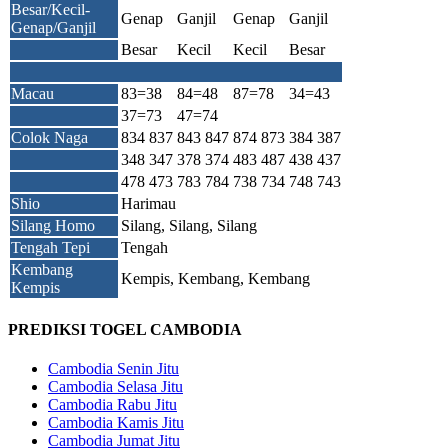
Besar/Kecil-
Genap
Ganjil
Genap
Ganjil
Genap/Ganjil
Besar
Kecil
Kecil
Besar
Macau
83=38
84=48
87=78
34=43
37=73
47=74
Colok Naga
834
837
843
847
874
873
384
387
348
347
378
374
483
487
438
437
478
473
783
784
738
734
748
743
Shio
Harimau
Silang Homo
Silang, Silang, Silang
Tengah Tepi
Tengah
Kembang
Kempis, Kembang, Kembang
Kempis
PREDIKSI TOGEL CAMBODIA
Cambodia Senin Jitu
Cambodia Selasa Jitu
Cambodia Rabu Jitu
Cambodia Kamis Jitu
Cambodia Jumat Jitu