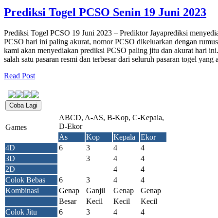
Prediksi Togel PCSO Senin 19 Juni 2023
Prediksi Togel PCSO 19 Juni 2023 – Prediktor Jayaprediksi menyedia
PCSO hari ini paling akurat, nomor PCSO dikeluarkan dengan rumus
kami akan menyediakan prediksi PCSO paling jitu dan akurat hari in
salah satu pasaran resmi dan terbesar dari seluruh pasaran togel yang
Read Post
ABCD, A-AS, B-Kop, C-Kepala,
D-Ekor
Games
As
Kop
Kepala
Ekor
4D
6
3
4
4
3D
3
4
4
2D
4
4
Colok Bebas
6
3
4
4
Kombinasi
Genap
Ganjil
Genap
Genap
Besar
Kecil
Kecil
Kecil
Colok Jitu
6
3
4
4