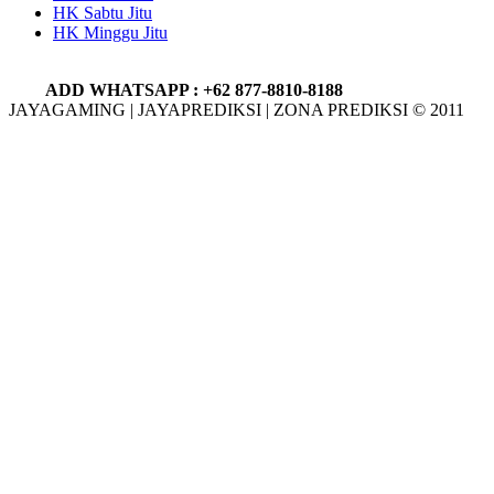
HK Sabtu Jitu
HK Minggu Jitu
ADD WHATSAPP : +62 877-8810-8188
JAYAGAMING | JAYAPREDIKSI | ZONA PREDIKSI © 2011