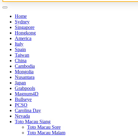
Home
Sydney
Singapore
Hongkong
America
Italy
Spain
Taiwan
China
Cambodia
Mongolia
Nusantara
Japan
Grabpools
Magnum4D
Bullseye
PCSO
Carolina Day
Nevada
Toto Macau Siang
Toto Macau Sore
Toto Macau Malam