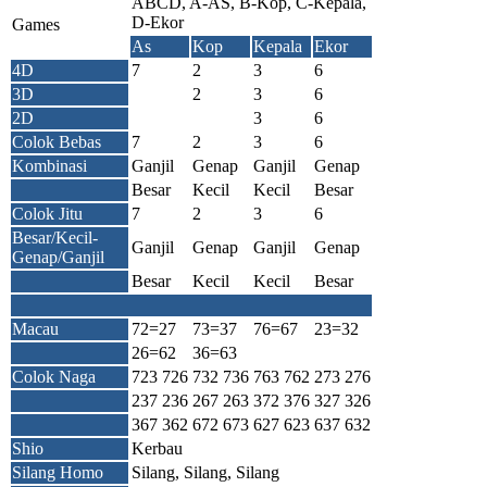
ABCD, A-AS, B-Kop, C-Kepala,
D-Ekor
Games
As
Kop
Kepala
Ekor
4D
7
2
3
6
3D
2
3
6
2D
3
6
Colok Bebas
7
2
3
6
Kombinasi
Ganjil
Genap
Ganjil
Genap
Besar
Kecil
Kecil
Besar
Colok Jitu
7
2
3
6
Besar/Kecil-
Ganjil
Genap
Ganjil
Genap
Genap/Ganjil
Besar
Kecil
Kecil
Besar
Macau
72=27
73=37
76=67
23=32
26=62
36=63
Colok Naga
723
726
732
736
763
762
273
276
237
236
267
263
372
376
327
326
367
362
672
673
627
623
637
632
Shio
Kerbau
Silang Homo
Silang, Silang, Silang