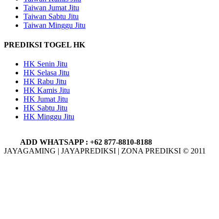
Taiwan Jumat Jitu
Taiwan Sabtu Jitu
Taiwan Minggu Jitu
PREDIKSI TOGEL HK
HK Senin Jitu
HK Selasa Jitu
HK Rabu Jitu
HK Kamis Jitu
HK Jumat Jitu
HK Sabtu Jitu
HK Minggu Jitu
ADD WHATSAPP : +62 877-8810-8188
JAYAGAMING | JAYAPREDIKSI | ZONA PREDIKSI © 2011