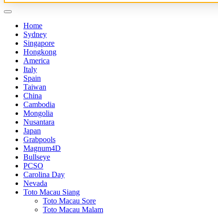
Home
Sydney
Singapore
Hongkong
America
Italy
Spain
Taiwan
China
Cambodia
Mongolia
Nusantara
Japan
Grabpools
Magnum4D
Bullseye
PCSO
Carolina Day
Nevada
Toto Macau Siang
Toto Macau Sore
Toto Macau Malam