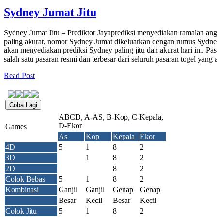
Sydney Jumat Jitu
Sydney Jumat Jitu – Prediktor Jayaprediksi menyediakan ramalan angk
paling akurat, nomor Sydney Jumat dikeluarkan dengan rumus Sydney
akan menyediakan prediksi Sydney paling jitu dan akurat hari ini. P
salah satu pasaran resmi dan terbesar dari seluruh pasaran togel yang
Read Post
ABCD, A-AS, B-Kop, C-Kepala,
D-Ekor
Games
As
Kop
Kepala
Ekor
4D
5
1
8
2
3D
1
8
2
2D
8
2
Colok Bebas
5
1
8
2
Kombinasi
Ganjil
Ganjil
Genap
Genap
Besar
Kecil
Besar
Kecil
Colok Jitu
5
1
8
2