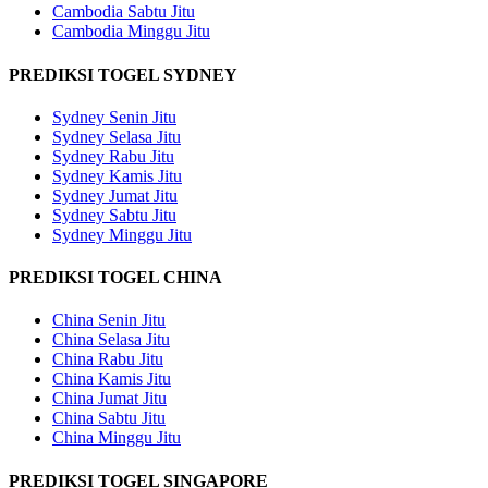
Cambodia Sabtu Jitu
Cambodia Minggu Jitu
PREDIKSI TOGEL SYDNEY
Sydney Senin Jitu
Sydney Selasa Jitu
Sydney Rabu Jitu
Sydney Kamis Jitu
Sydney Jumat Jitu
Sydney Sabtu Jitu
Sydney Minggu Jitu
PREDIKSI TOGEL CHINA
China Senin Jitu
China Selasa Jitu
China Rabu Jitu
China Kamis Jitu
China Jumat Jitu
China Sabtu Jitu
China Minggu Jitu
PREDIKSI TOGEL SINGAPORE