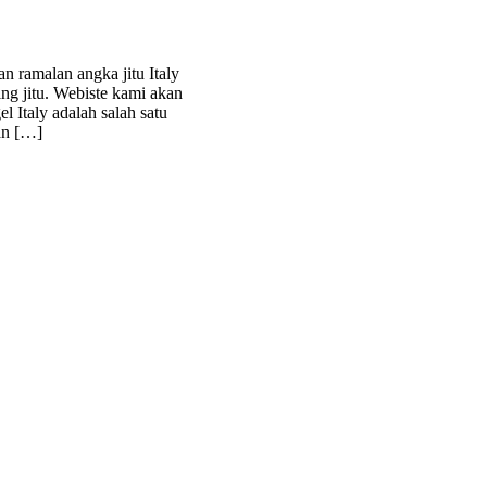
n ramalan angka jitu Italy
ing jitu. Webiste kami akan
el Italy adalah salah satu
ran […]