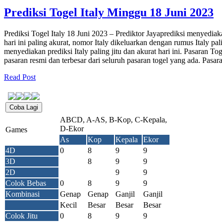
Prediksi Togel Italy Minggu 18 Juni 2023
Prediksi Togel Italy 18 Juni 2023 – Prediktor Jayaprediksi menyediaka
hari ini paling akurat, nomor Italy dikeluarkan dengan rumus Italy pal
menyediakan prediksi Italy paling jitu dan akurat hari ini. Pasaran Tog
pasaran resmi dan terbesar dari seluruh pasaran togel yang ada. Pasa
Read Post
ABCD, A-AS, B-Kop, C-Kepala,
D-Ekor
Games
As
Kop
Kepala
Ekor
4D
0
8
9
9
3D
8
9
9
2D
9
9
Colok Bebas
0
8
9
9
Kombinasi
Genap
Genap
Ganjil
Ganjil
Kecil
Besar
Besar
Besar
Colok Jitu
0
8
9
9