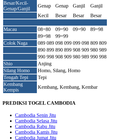
Besar/Kecil-
Genap
Genap
Ganjil
Ganjil
Genap/Ganjil
Kecil
Besar
Besar
Besar
Macau
08=80
09=90
09=90
89=98
89=98
99=99
Colok Naga
089
089
098
099
099
098
809
809
890
899
890
899
908
909
980
989
990
998
908
909
980
989
990
998
Shio
Anjing
Silang Homo
Homo, Silang, Homo
Tengah Tepi
Tepi
Kembang
Kembang, Kembang, Kembar
Kempis
PREDIKSI TOGEL CAMBODIA
Cambodia Senin Jitu
Cambodia Selasa Jitu
Cambodia Rabu Jitu
Cambodia Kamis Jitu
Cambodia Jumat Jitu