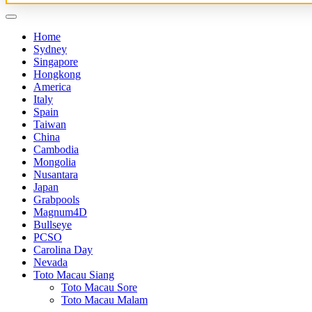
Home
Sydney
Singapore
Hongkong
America
Italy
Spain
Taiwan
China
Cambodia
Mongolia
Nusantara
Japan
Grabpools
Magnum4D
Bullseye
PCSO
Carolina Day
Nevada
Toto Macau Siang
Toto Macau Sore
Toto Macau Malam