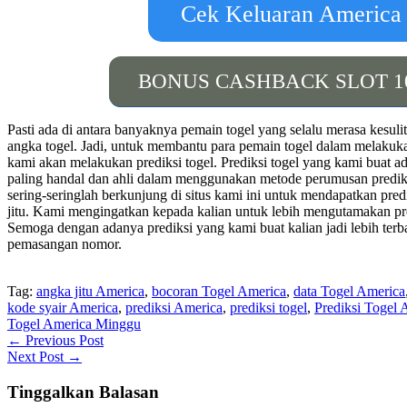
Cek Keluaran America
BONUS CASHBACK SLOT 1
Pasti ada di antara banyaknya pemain togel yang selalu merasa kesul
angka togel. Jadi, untuk membantu para pemain togel dalam melakuk
kami akan melakukan prediksi togel. Prediksi togel yang kami buat ada
paling handal dan ahli dalam menggunakan metode perumusan prediksi
sering-seringlah berkunjung di situs kami ini untuk mendapatkan predi
jitu. Kami mengingatkan kepada kalian untuk lebih mengutamakan pre
Semoga dengan adanya prediksi yang kami buat kalian jadi lebih ter
pemasangan nomor.
Tag:
angka jitu America
,
bocoran Togel America
,
data Togel America
kode syair America
,
prediksi America
,
prediksi togel
,
Prediksi Togel 
Togel America Minggu
← Previous Post
Next Post →
Tinggalkan Balasan