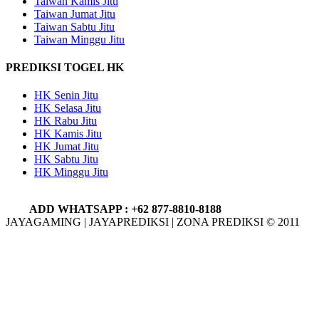
Taiwan Kamis Jitu
Taiwan Jumat Jitu
Taiwan Sabtu Jitu
Taiwan Minggu Jitu
PREDIKSI TOGEL HK
HK Senin Jitu
HK Selasa Jitu
HK Rabu Jitu
HK Kamis Jitu
HK Jumat Jitu
HK Sabtu Jitu
HK Minggu Jitu
ADD WHATSAPP : +62 877-8810-8188
JAYAGAMING | JAYAPREDIKSI | ZONA PREDIKSI © 2011