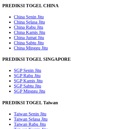
PREDIKSI TOGEL CHINA
China Senin Jitu
China Selasa Jitu
China Rabu Jitu
China Kamis Jitu
China Jumat Jitu
China Sabtu Jitu
China Minggu Jitu
PREDIKSI TOGEL SINGAPORE
SGP Senin Jitu
SGP Rabu Jitu
SGP Kamis Jitu
SGP Sabtu Jitu
SGP Minggu Jitu
PREDIKSI TOGEL Taiwan
Taiwan Senin Jitu
Taiwan Selasa Jitu
Taiwan Rabu Jitu