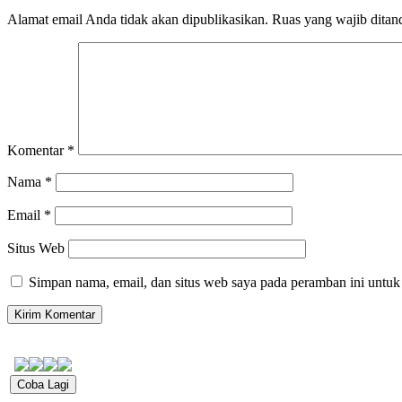
Alamat email Anda tidak akan dipublikasikan.
Ruas yang wajib ditan
Komentar
*
Nama
*
Email
*
Situs Web
Simpan nama, email, dan situs web saya pada peramban ini untuk