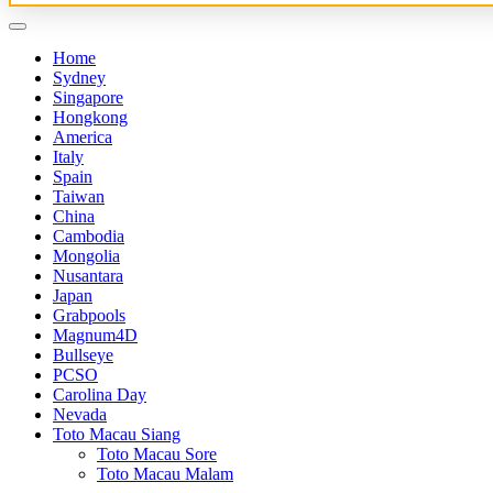
Home
Sydney
Singapore
Hongkong
America
Italy
Spain
Taiwan
China
Cambodia
Mongolia
Nusantara
Japan
Grabpools
Magnum4D
Bullseye
PCSO
Carolina Day
Nevada
Toto Macau Siang
Toto Macau Sore
Toto Macau Malam