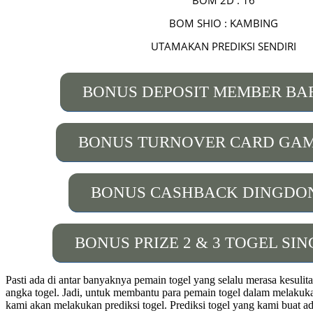
BOM SHIO : KAMBING
UTAMAKAN PREDIKSI SENDIRI
BONUS DEPOSIT MEMBER BA
BONUS TURNOVER CARD GAM
BONUS CASHBACK DINGDO
BONUS PRIZE 2 & 3 TOGEL SI
Pasti ada di antar banyaknya pemain togel yang selalu merasa kesuli
angka togel. Jadi, untuk membantu para pemain togel dalam melakuk
kami akan melakukan prediksi togel. Prediksi togel yang kami buat ada