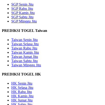
SGP Senin Jitu
SGP Rabu Jitu
SGP Kamis Jitu
SGP Sabtu Jitu
SGP Minggu Jitu
PREDIKSI TOGEL Taiwan
Taiwan Senin Jitu
Taiwan Selasa Jitu
Taiwan Rabu Jitu
Taiwan Kamis Jitu
Taiwan Jumat Jitu
Taiwan Sabtu Jitu
Taiwan Minggu Jitu
PREDIKSI TOGEL HK
HK Senin Jitu
HK Selasa Jitu
HK Rabu Jitu
HK Kamis Jitu
HK Jumat Jitu
HK Sabtu Jitu