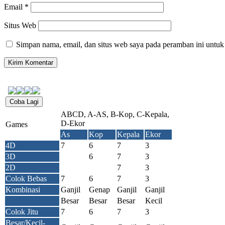
Email
*
Situs Web
Simpan nama, email, dan situs web saya pada peramban ini untuk
ABCD, A-AS, B-Kop, C-Kepala,
D-Ekor
Games
As
Kop
Kepala
Ekor
4D
7
6
7
3
3D
6
7
3
2D
7
3
Colok Bebas
7
6
7
3
Kombinasi
Ganjil
Genap
Ganjil
Ganjil
Besar
Besar
Besar
Kecil
Colok Jitu
7
6
7
3
Besar/Kecil-