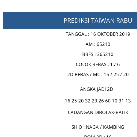
PREDIKSI TAIWAN RABU
TANGGAL : 16 OKTOBER 2019
AM : 65210
BBFS : 365210
COLOK BEBAS : 1 / 6
2D BEBAS / MC : 16 / 25 / 20
ANGKA JADI 2D :
16 25 20 32 23 26 60 10 31 13
CADANGAN DIBOLAK-BALIK
SHIO : NAGA / KAMBING
BOM 2D : 16