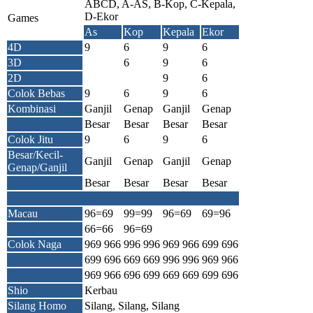
ABCD, A-AS, B-Kop, C-Kepala,
D-Ekor
Games
As
Kop
Kepala
Ekor
4D
9
6
9
6
3D
6
9
6
2D
9
6
Colok Bebas
9
6
9
6
Kombinasi
Ganjil
Genap
Ganjil
Genap
Besar
Besar
Besar
Besar
Colok Jitu
9
6
9
6
Besar/Kecil-
Ganjil
Genap
Ganjil
Genap
Genap/Ganjil
Besar
Besar
Besar
Besar
Macau
96=69
99=99
96=69
69=96
66=66
96=69
Colok Naga
969
966
996
996
969
966
699
696
699
696
669
669
996
996
969
966
969
966
696
699
669
669
699
696
Shio
Kerbau
Silang Homo
Silang, Silang, Silang