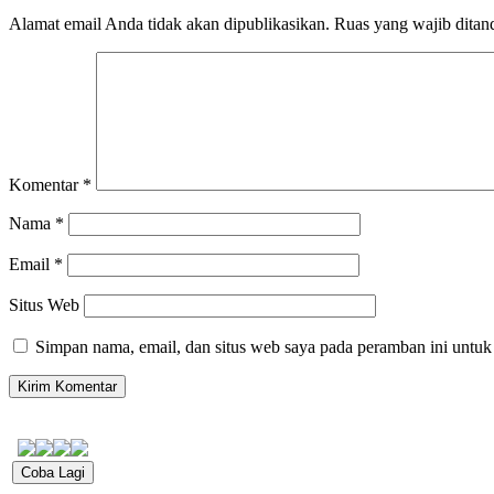
Alamat email Anda tidak akan dipublikasikan.
Ruas yang wajib ditan
Komentar
*
Nama
*
Email
*
Situs Web
Simpan nama, email, dan situs web saya pada peramban ini untuk