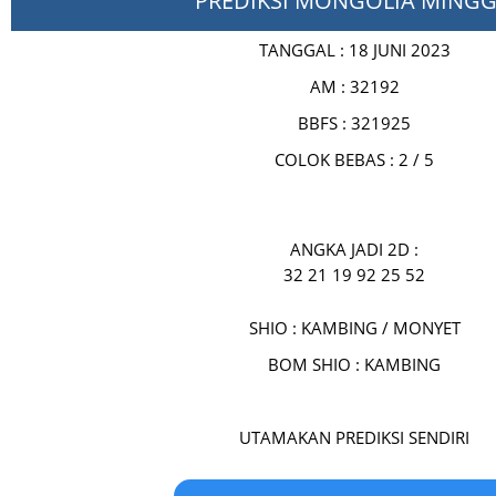
PREDIKSI MONGOLIA MING
TANGGAL : 18 JUNI 2023
AM : 32192
BBFS : 321925
COLOK BEBAS : 2 / 5
ANGKA JADI 2D :
32 21 19 92 25 52
SHIO : KAMBING / MONYET
BOM SHIO : KAMBING
UTAMAKAN PREDIKSI SENDIRI