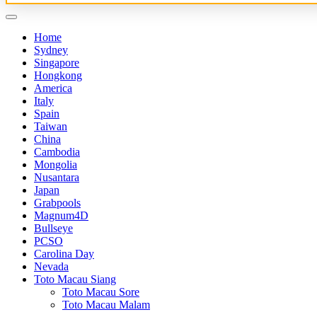
Home
Sydney
Singapore
Hongkong
America
Italy
Spain
Taiwan
China
Cambodia
Mongolia
Nusantara
Japan
Grabpools
Magnum4D
Bullseye
PCSO
Carolina Day
Nevada
Toto Macau Siang
Toto Macau Sore
Toto Macau Malam