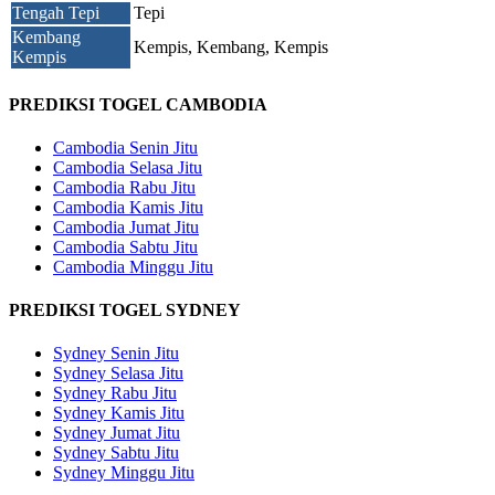
Tengah Tepi
Tepi
Kembang
Kempis, Kembang, Kempis
Kempis
PREDIKSI TOGEL CAMBODIA
Cambodia Senin Jitu
Cambodia Selasa Jitu
Cambodia Rabu Jitu
Cambodia Kamis Jitu
Cambodia Jumat Jitu
Cambodia Sabtu Jitu
Cambodia Minggu Jitu
PREDIKSI TOGEL SYDNEY
Sydney Senin Jitu
Sydney Selasa Jitu
Sydney Rabu Jitu
Sydney Kamis Jitu
Sydney Jumat Jitu
Sydney Sabtu Jitu
Sydney Minggu Jitu