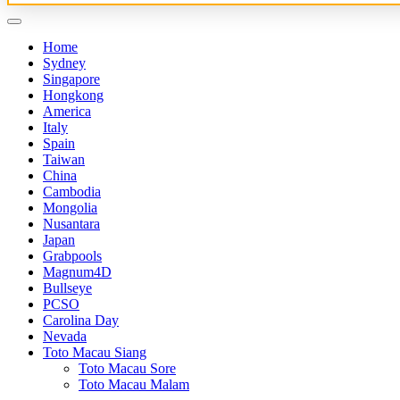
Home
Sydney
Singapore
Hongkong
America
Italy
Spain
Taiwan
China
Cambodia
Mongolia
Nusantara
Japan
Grabpools
Magnum4D
Bullseye
PCSO
Carolina Day
Nevada
Toto Macau Siang
Toto Macau Sore
Toto Macau Malam