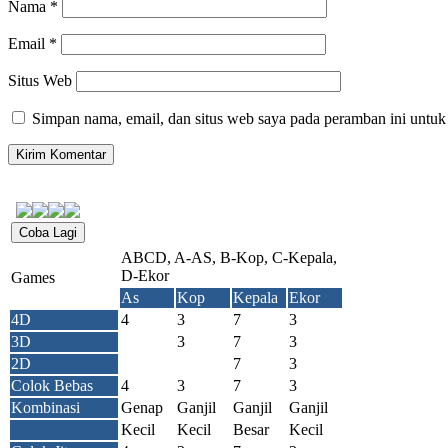
Nama
*
Email
*
Situs Web
Simpan nama, email, dan situs web saya pada peramban ini untuk
ABCD, A-AS, B-Kop, C-Kepala,
D-Ekor
Games
As
Kop
Kepala
Ekor
4D
4
3
7
3
3D
3
7
3
2D
7
3
Colok Bebas
4
3
7
3
Kombinasi
Genap
Ganjil
Ganjil
Ganjil
Kecil
Kecil
Besar
Kecil