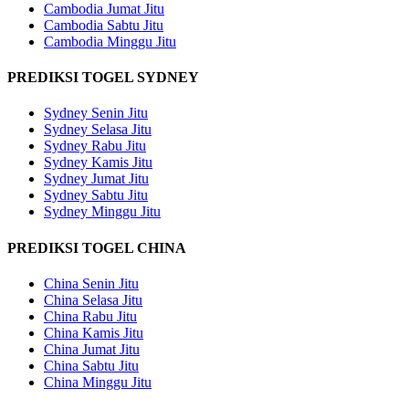
Cambodia Jumat Jitu
Cambodia Sabtu Jitu
Cambodia Minggu Jitu
PREDIKSI TOGEL SYDNEY
Sydney Senin Jitu
Sydney Selasa Jitu
Sydney Rabu Jitu
Sydney Kamis Jitu
Sydney Jumat Jitu
Sydney Sabtu Jitu
Sydney Minggu Jitu
PREDIKSI TOGEL CHINA
China Senin Jitu
China Selasa Jitu
China Rabu Jitu
China Kamis Jitu
China Jumat Jitu
China Sabtu Jitu
China Minggu Jitu