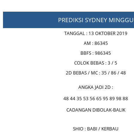
PREDIKSI SYDNEY MINGGU
TANGGAL : 13 OKTOBER 2019
AM : 86345
BBFS : 986345
COLOK BEBAS : 3 / 5
2D BEBAS / MC : 35 / 86 / 48
ANGKA JADI 2D :
48 44 35 53 56 65 95 89 98 88
CADANGAN DIBOLAK-BALIK
SHIO : BABI / KERBAU