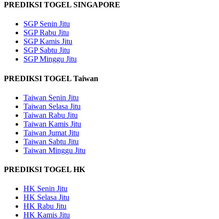
PREDIKSI TOGEL SINGAPORE
SGP Senin Jitu
SGP Rabu Jitu
SGP Kamis Jitu
SGP Sabtu Jitu
SGP Minggu Jitu
PREDIKSI TOGEL Taiwan
Taiwan Senin Jitu
Taiwan Selasa Jitu
Taiwan Rabu Jitu
Taiwan Kamis Jitu
Taiwan Jumat Jitu
Taiwan Sabtu Jitu
Taiwan Minggu Jitu
PREDIKSI TOGEL HK
HK Senin Jitu
HK Selasa Jitu
HK Rabu Jitu
HK Kamis Jitu