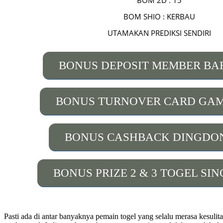
BOM SHIO : KERBAU
UTAMAKAN PREDIKSI SENDIRI
BONUS DEPOSIT MEMBER BA
BONUS TURNOVER CARD GAM
BONUS CASHBACK DINGDO
BONUS PRIZE 2 & 3 TOGEL SI
Pasti ada di antar banyaknya pemain togel yang selalu merasa kesuli