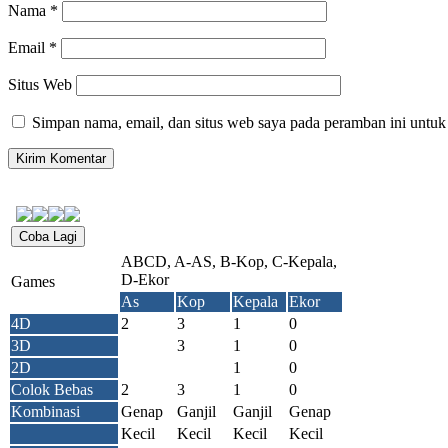
Nama
*
Email
*
Situs Web
Simpan nama, email, dan situs web saya pada peramban ini untuk
ABCD, A-AS, B-Kop, C-Kepala,
D-Ekor
Games
As
Kop
Kepala
Ekor
4D
2
3
1
0
3D
3
1
0
2D
1
0
Colok Bebas
2
3
1
0
Kombinasi
Genap
Ganjil
Ganjil
Genap
Kecil
Kecil
Kecil
Kecil