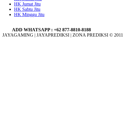
HK Jumat Jitu
HK Sabtu Jitu
HK Minggu Jitu
ADD WHATSAPP : +62 877-8810-8188
JAYAGAMING | JAYAPREDIKSI | ZONA PREDIKSI © 2011