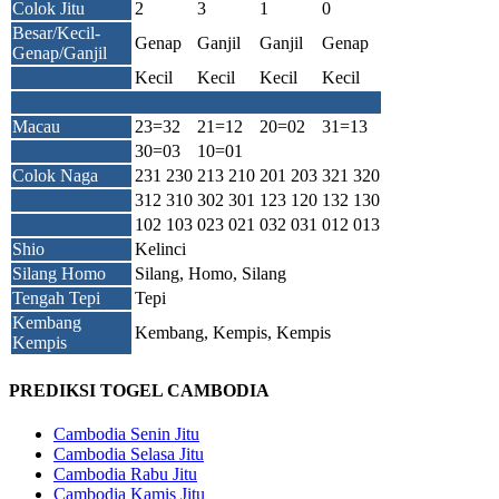
Colok Jitu
2
3
1
0
Besar/Kecil-
Genap
Ganjil
Ganjil
Genap
Genap/Ganjil
Kecil
Kecil
Kecil
Kecil
Macau
23=32
21=12
20=02
31=13
30=03
10=01
Colok Naga
231
230
213
210
201
203
321
320
312
310
302
301
123
120
132
130
102
103
023
021
032
031
012
013
Shio
Kelinci
Silang Homo
Silang, Homo, Silang
Tengah Tepi
Tepi
Kembang
Kembang, Kempis, Kempis
Kempis
PREDIKSI TOGEL CAMBODIA
Cambodia Senin Jitu
Cambodia Selasa Jitu
Cambodia Rabu Jitu
Cambodia Kamis Jitu