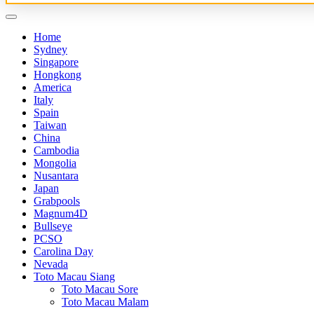
Home
Sydney
Singapore
Hongkong
America
Italy
Spain
Taiwan
China
Cambodia
Mongolia
Nusantara
Japan
Grabpools
Magnum4D
Bullseye
PCSO
Carolina Day
Nevada
Toto Macau Siang
Toto Macau Sore
Toto Macau Malam