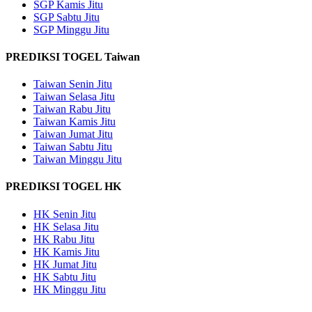
SGP Kamis Jitu
SGP Sabtu Jitu
SGP Minggu Jitu
PREDIKSI TOGEL Taiwan
Taiwan Senin Jitu
Taiwan Selasa Jitu
Taiwan Rabu Jitu
Taiwan Kamis Jitu
Taiwan Jumat Jitu
Taiwan Sabtu Jitu
Taiwan Minggu Jitu
PREDIKSI TOGEL HK
HK Senin Jitu
HK Selasa Jitu
HK Rabu Jitu
HK Kamis Jitu
HK Jumat Jitu
HK Sabtu Jitu
HK Minggu Jitu