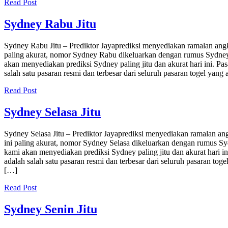
Read Post
Sydney Rabu Jitu
Sydney Rabu Jitu – Prediktor Jayaprediksi menyediakan ramalan angk
paling akurat, nomor Sydney Rabu dikeluarkan dengan rumus Sydney 
akan menyediakan prediksi Sydney paling jitu dan akurat hari ini. P
salah satu pasaran resmi dan terbesar dari seluruh pasaran togel yang
Read Post
Sydney Selasa Jitu
Sydney Selasa Jitu – Prediktor Jayaprediksi menyediakan ramalan ang
ini paling akurat, nomor Sydney Selasa dikeluarkan dengan rumus Syd
kami akan menyediakan prediksi Sydney paling jitu dan akurat hari i
adalah salah satu pasaran resmi dan terbesar dari seluruh pasaran tog
[…]
Read Post
Sydney Senin Jitu